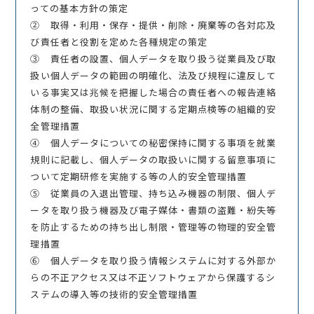
っての基本方針の策定
② 取得・利用・保存・提供・削除・廃棄等の各対応及
び責任者と役割を定めた各種規定の策定
③ 責任者の設置、個人データを取り扱う従業員及び取
扱い個人データの範囲の明確化、法及び規程に違反して
いる事実又は兆候を把握した場合の責任者への報告連絡
体制の整備、取扱い状況に関する定期点検等の組織的安
全管理措置
④ 個人データについての秘密保持に関する事項を就業
規則に記載し、個人データの取扱いに関する留意事項に
ついて定期研修を実施する等の人的安全管理措置
⑤ 従業員の入退出管理、持ち込み機器の制限、個人デ
ータを取り扱う機器及び電子媒体・書類の盗難・紛失等
を防止するための持ち出し制限・管理等の物理的安全管
理措置
⑥ 個人データを取り扱う情報システムに対する外部か
らの不正アクセス又は不正ソフトウェアから保護するシ
ステムの導入等の技術的安全管理措置