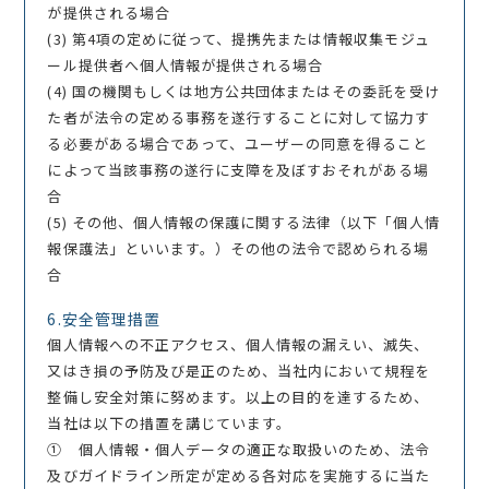
が提供される場合
(3) 第4項の定めに従って、提携先または情報収集モジュ
ール提供者へ個人情報が提供される場合
(4) 国の機関もしくは地方公共団体またはその委託を受け
た者が法令の定める事務を遂行することに対して協力す
る必要がある場合であって、ユーザーの同意を得ること
によって当該事務の遂行に支障を及ぼすおそれがある場
合
(5) その他、個人情報の保護に関する法律（以下「個人情
報保護法」といいます。）その他の法令で認められる場
合
6.安全管理措置
個人情報への不正アクセス、個人情報の漏えい、滅失、
又はき損の予防及び是正のため、当社内において規程を
整備し安全対策に努めます。以上の目的を達するため、
当社は以下の措置を講じています。
① 個人情報・個人データの適正な取扱いのため、法令
及びガイドライン所定が定める各対応を実施するに当た